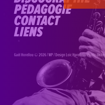
PÉDAGOGIE
CONTACT
LIENS
Gaël Horellou
© 2026 /
WP
/ Design
Loïc Horellou
/ Photo de f