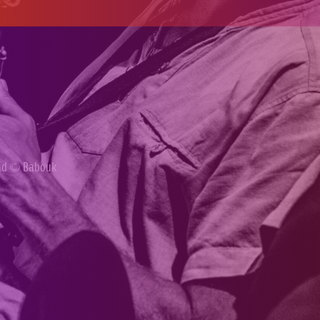
ond ©
Babouk