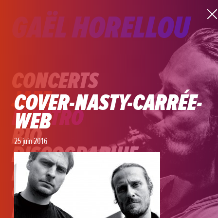
GAËL HORELLOU
CONCERTS
JAZZ
COVER-NASTY-CARRÉE-
ELECTRO
WEB
BIO
25 juin 2016
DISCOGRAPHIE
PÉDAGOGIE
CONTACT
LIENS