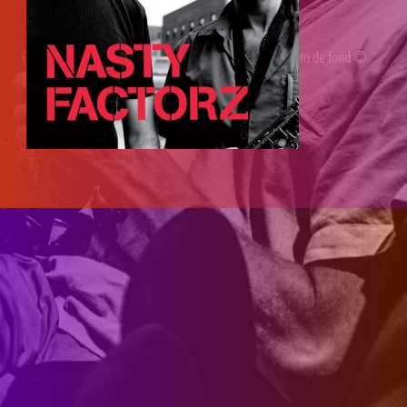
Gaël Horellou
© 2026 /
WP
/ Design
Loïc Horellou
/ Photo de fond ©
Babouk