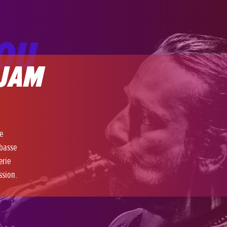
LOU
JAM
e
ebasse
erie
ssion.