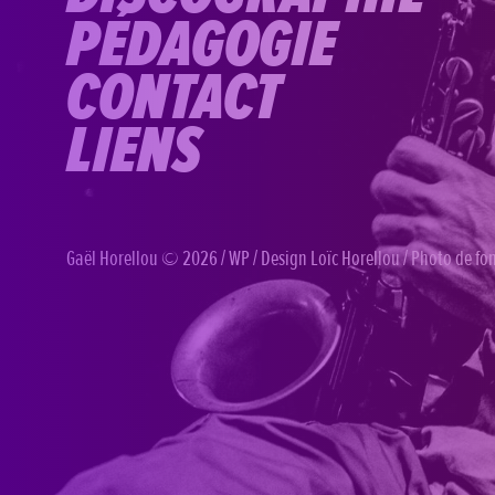
PÉDAGOGIE
CONTACT
LIENS
Gaël Horellou
© 2026 /
WP
/ Design
Loïc Horellou
/ Photo de f