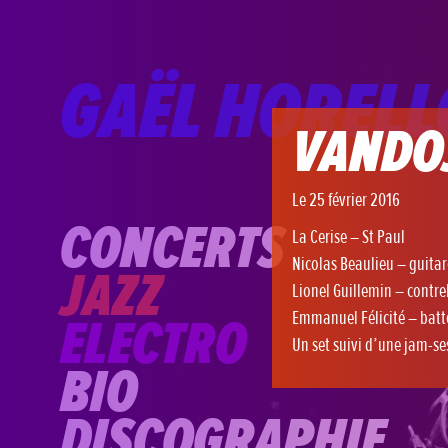
GAËL HOREL
VANDO
Le 25 février 2016
CONCERTS
La Cerise – St Paul
Nicolas Beaulieu – guitar
JAZZ
Lionel Guillemin – contr
Emmanuel Félicité – batt
ELECTRO
Un set suivi d’une jam-se
BIO
DISCOGRAPHIE