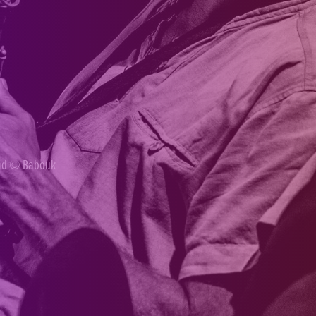
ond ©
Babouk