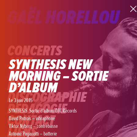
GAËL HORELLOU
CONCERTS
JAZZ
SYNTHESIS NEW
ELECTRO
MORNING – SORTIE
BIO
D’ALBUM
DISCOGRAPHIE
Le 3 juin 2015
PÉDAGOGIE
SYNTHESIS Sortie d’album DTC Records
CONTACT
David Patrois – vibraphone
Viktor Nyberg – contrebasse
LIENS
Antoine Paganotti – batterie