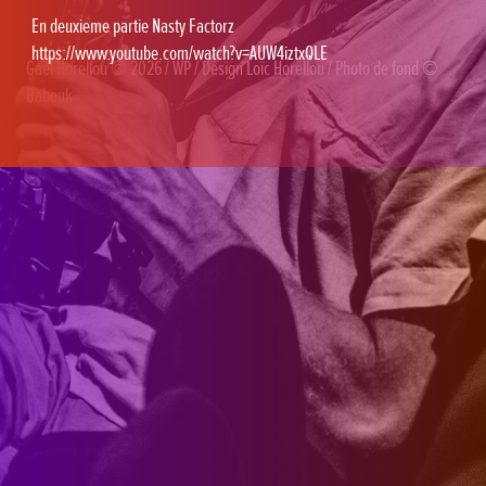
En deuxieme partie Nasty Factorz
https://www.youtube.com/watch?v=AUW4iztxQLE
Gaël Horellou
© 2026 /
WP
/ Design
Loïc Horellou
/ Photo de fond ©
Babouk