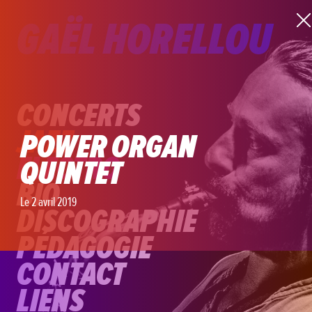
GAËL HORELLOU
CONCERTS
JAZZ
POWER ORGAN
ELECTRO
QUINTET
BIO
Le 2 avril 2019
DISCOGRAPHIE
PÉDAGOGIE
CONTACT
LIENS