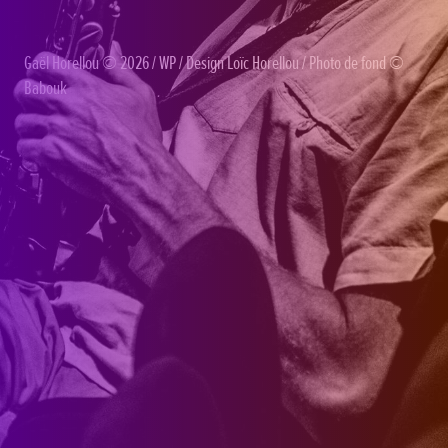
Gaël Horellou
© 2026 /
WP
/ Design
Loïc Horellou
/ Photo de fond ©
Babouk