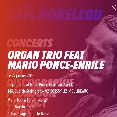
GAËL HORELLOU
CONCERTS
JAZZ
ORGAN TRIO FEAT
ELECTRO
MARIO PONCE-ENRILE
BIO
Le 22 janvier 2016
DISCOGRAPHIE
Organ Trio feat Mario Ponce-Enrile au River Café
PÉDAGOGIE
146, Quai de Stalingrad – 92130 ISSY LES MOULINEAUX
CONTACT
Mario Ponce-Enrile – vocal
Fred Nardin – orgue
LIENS
Antoine paganotti – batterie