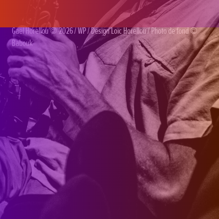
Gaël Horellou
© 2026 /
WP
/ Design
Loïc Horellou
/ Photo de fond ©
Babouk