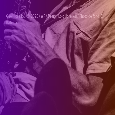
Gaël Horellou
© 2026 /
WP
/ Design
Loïc Horellou
/ Photo de fond ©
Babouk