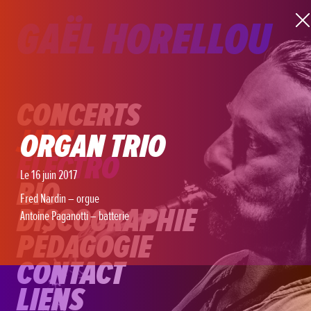
GAËL HORELLOU
CONCERTS
JAZZ
ORGAN TRIO
ELECTRO
Le 16 juin 2017
BIO
Fred Nardin – orgue
DISCOGRAPHIE
Antoine Paganotti – batterie
PÉDAGOGIE
CONTACT
LIENS