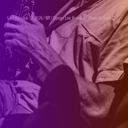
Gaël Horellou
© 2026 /
WP
/ Design
Loïc Horellou
/ Photo de fond ©
Babouk