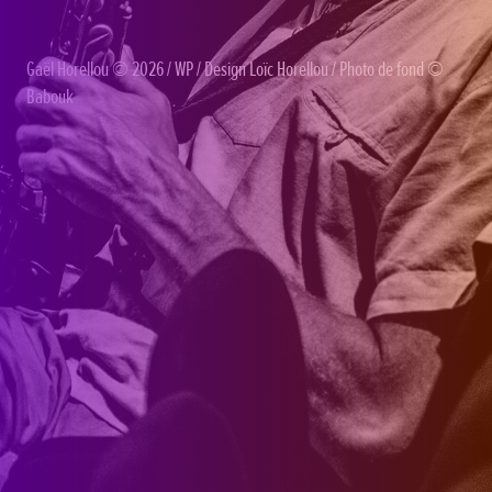
Gaël Horellou
© 2026 /
WP
/ Design
Loïc Horellou
/ Photo de fond ©
Babouk