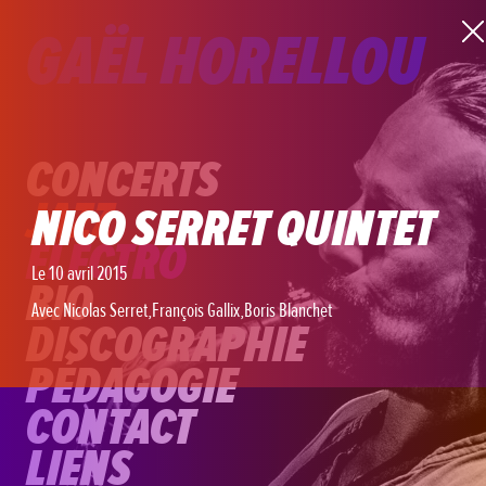
GAËL HORELLOU
CONCERTS
JAZZ
NICO SERRET QUINTET
ELECTRO
Le 10 avril 2015
BIO
Avec Nicolas Serret,François Gallix,Boris Blanchet
DISCOGRAPHIE
PÉDAGOGIE
CONTACT
LIENS