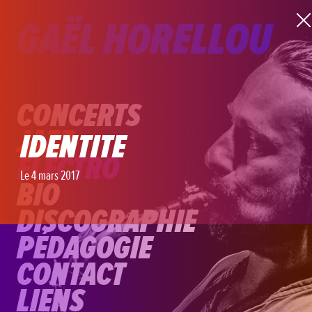
GAËL HORELLOU
CONCERTS
JAZZ
IDENTITE
ELECTRO
Le 4 mars 2017
BIO
DISCOGRAPHIE
PÉDAGOGIE
CONTACT
LIENS