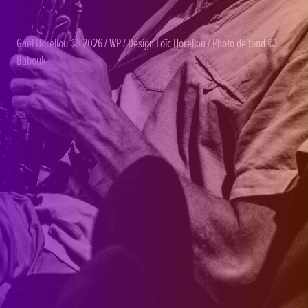
Gaël Horellou
© 2026 /
WP
/ Design
Loïc Horellou
/ Photo de fond ©
Babouk