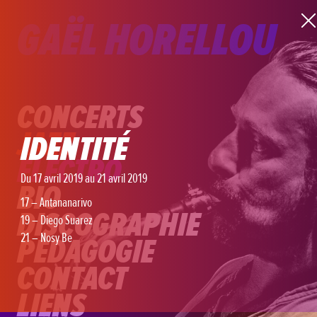
GAËL HORELLOU
CONCERTS
JAZZ
IDENTITÉ
ELECTRO
Du 17 avril 2019 au 21 avril 2019
BIO
17 – Antananarivo
DISCOGRAPHIE
19 – Diego Suarez
21 – Nosy Be
PÉDAGOGIE
CONTACT
LIENS