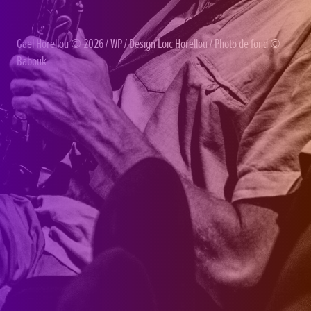
Gaël Horellou
© 2026 /
WP
/ Design
Loïc Horellou
/ Photo de fond ©
Babouk