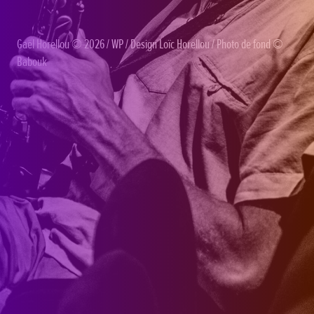
Gaël Horellou
© 2026 /
WP
/ Design
Loïc Horellou
/ Photo de fond ©
Babouk